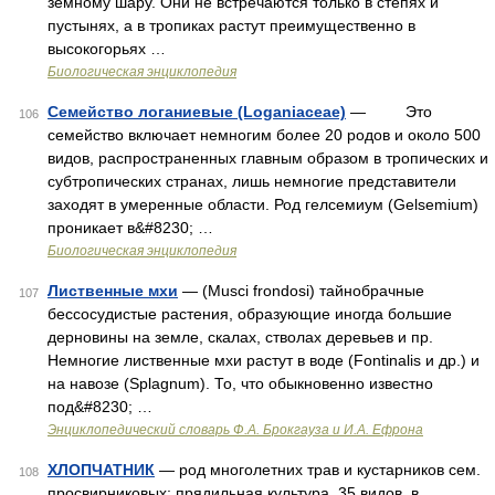
земному шару. Они не встречаются только в степях и
пустынях, а в тропиках растут преимущественно в
высокогорьях …
Биологическая энциклопедия
Семейство логаниевые (Loganiaceae)
— Это
106
семейство включает немногим более 20 родов и около 500
видов, распространенных главным образом в тропических и
субтропических странах, лишь немногие представители
заходят в умеренные области. Род гелсемиум (Gelsemium)
проникает в&#8230; …
Биологическая энциклопедия
Лиственные мхи
— (Musci frondosi) тайнобрачные
107
бессосудистые растения, образующие иногда большие
дерновины на земле, скалах, стволах деревьев и пр.
Немногие лиственные мхи растут в воде (Fontinalis и др.) и
на навозе (Splagnum). То, что обыкновенно известно
под&#8230; …
Энциклопедический словарь Ф.А. Брокгауза и И.А. Ефрона
ХЛОПЧАТНИК
— род многолетних трав и кустарников сем.
108
просвирниковых; прядильная культура. 35 видов, в