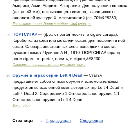
Америке, Азии, Африке, Австралии. Для получения волокна
(дл. до 43 мм), покрывающего семена, выращивают в
однолетней культуре X. мексиканский (св. 70%&#8230; …
Естествознание. Энциклопедический словарь
ПОРТСИГАР
— (фр., от porter носить, и cigare сигара).
109
Коробочка из кожи или металлическая, для ношения в ней
сигар. Словарь иностранных слов, вошедших в состав
русского языка. Чудинов А.Н., 1910. ПОРТСИГАР франц.
porte cigare, от porter, носить, и cigare,&#8230; …
Словарь иностранных слов русского языка
Оружие в играх серии Left 4 Dead
— Статья
110
представляет собой список оружия и вспомогательных
предметов во вселенной компьютерных игр Left 4 Dead и
Left 4 Dead 2. Содержание 1 Огнестрельное оружие 1.1
Огнестрельное оружие в Left 4 Dead …
Википедия
Страницы
←
Предыдущая
Следующая
→