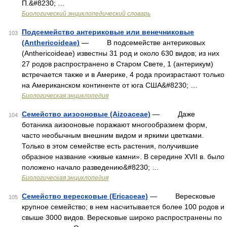
П.&#8230; …
Биологический энциклопедический словарь
Подсемейство антериковые или венечниковые
103
(Anthericoideae)
— В подсемействе антериковых
(Anthericoideae) известны 31 род и около 630 видов; из них
27 родов распространено в Старом Свете, 1 (антерикум)
встречается также и в Америке, 4 рода произрастают только
на Американском континенте от юга США&#8230; …
Биологическая энциклопедия
Семейство аизооновые (Aizoaceae)
— Даже
104
ботаника аизооновые поражают многообразием форм,
часто необычным внешним видом и яркими цветками.
Только в этом семействе есть растения, получившие
образное название «живые камни». В середине XVII в. было
положено начало разведению&#8230; …
Биологическая энциклопедия
Семейство вересковые (Ericaceae)
— Вересковые
105
крупное семейство; в нем насчитывается более 100 родов и
свыше 3000 видов. Вересковые широко распространены по