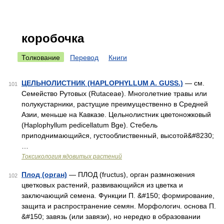
коробочка
Толкование
Перевод
Книги
ЦЕЛЬНОЛИСТНИК (HAPLOPHYLLUM A. GUSS.)
— см.
101
Семейство Рутовых (Rutaceae). Многолетние травы или
полукустарники, растущие преимущественно в Средней
Азии, меньше на Кавказе. Цельнолистник цветоножковый
(Haplophyllum pedicellatum Bge). Стебель
приподнимающийся, густооблиственный, высотой&#8230;
…
Токсикология ядовитых растений
Плод (орган)
— ПЛОД (fructus), орган размножения
102
цветковых растений, развивающийся из цветка и
заключающий семена. Функции П. &#150; формирование,
защита и распространение семян. Морфологич. основа П.
&#150; завязь (или завязи), но нередко в образовании